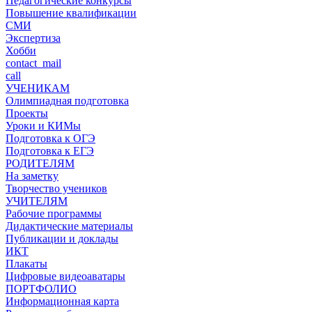
Педагогические конкурсы
Повышение квалификации
СМИ
Экспертиза
Хобби
contact_mail
call
УЧЕНИКАМ
Олимпиадная подготовка
Проекты
Уроки и КИМы
Подготовка к ОГЭ
Подготовка к ЕГЭ
РОДИТЕЛЯМ
На заметку
Творчество учеников
УЧИТЕЛЯМ
Рабочие программы
Дидактические материалы
Публикации и доклады
ИКТ
Плакаты
Цифровые видеоаватары
ПОРТФОЛИО
Информационная карта