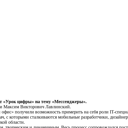
дит «Урок цифры» на тему «Мессенджеры».
ики Максим Викторович Лавлинский.
 офис» получили возможность примерить на себя роли IT-специ
ач, с которыми сталкиваются мобильные разработчики, дизайне
кой области.
ым, творческим и динамичным. Весь процесс сопровождался по