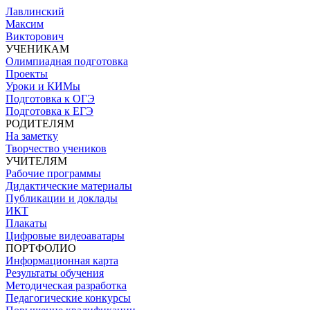
Skip
Лавлинский
to
Максим
the
Викторович
content
УЧЕНИКАМ
Олимпиадная подготовка
Проекты
Уроки и КИМы
Подготовка к ОГЭ
Подготовка к ЕГЭ
РОДИТЕЛЯМ
На заметку
Творчество учеников
УЧИТЕЛЯМ
Рабочие программы
Дидактические материалы
Публикации и доклады
ИКТ
Плакаты
Цифровые видеоаватары
ПОРТФОЛИО
Информационная карта
Результаты обучения
Методическая разработка
Педагогические конкурсы