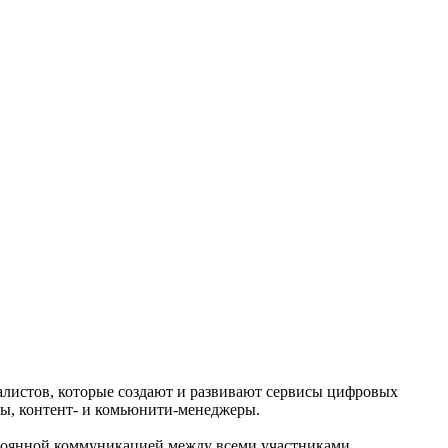
алистов, которые создают и развивают сервисы цифровых
ры, контент- и комьюнити-менеджеры.
стоянной коммуникацией между всеми участниками.