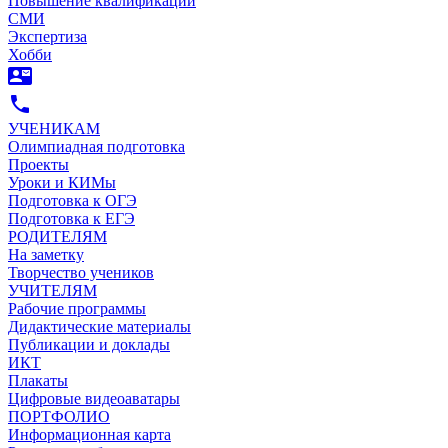
Повышение квалификации
СМИ
Экспертиза
Хобби
contact_mail
call
УЧЕНИКАМ
Олимпиадная подготовка
Проекты
Уроки и КИМы
Подготовка к ОГЭ
Подготовка к ЕГЭ
РОДИТЕЛЯМ
На заметку
Творчество учеников
УЧИТЕЛЯМ
Рабочие программы
Дидактические материалы
Публикации и доклады
ИКТ
Плакаты
Цифровые видеоаватары
ПОРТФОЛИО
Информационная карта