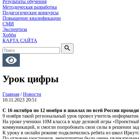
Результаты обучения
Методическая разработка
Педагогические конкурсы
Повышение квалификации
СМИ
Экспертиза
Хобби
КАРТА САЙТА
search
Урок цифры
Главная
/
Новости
10.11.2023 20:51
С 16 октября по 12 ноября в школах по всей России прохо
9 ноября такой региональный урок провел учитель информат
На уроке ученики 10М класса в ходе деловой игры «Проектный
коммуникаций, и смогли попробовать свои силы в решении зад
К уроку в онлайн режиме подключились ребята из школ Иркутс
По отзывам участников, мероприятие было очень увлекательн